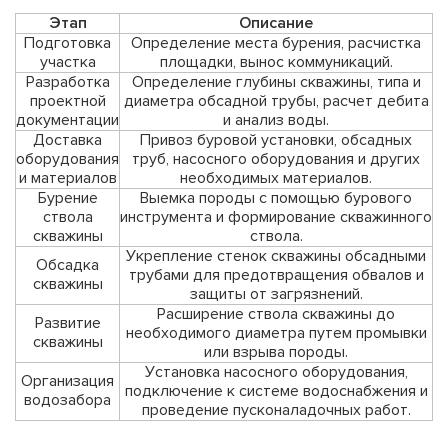
Этап
Описание
Подготовка
Определение места бурения, расчистка
участка
площадки, вынос коммуникаций.
Разработка
Определение глубины скважины, типа и
проектной
диаметра обсадной трубы, расчет дебита
документации
и анализ воды.
Доставка
Привоз буровой установки, обсадных
оборудования
труб, насосного оборудования и других
и материалов
необходимых материалов.
Бурение
Выемка породы с помощью бурового
ствола
инструмента и формирование скважинного
скважины
ствола.
Укрепление стенок скважины обсадными
Обсадка
трубами для предотвращения обвалов и
скважины
защиты от загрязнений.
Расширение ствола скважины до
Развитие
необходимого диаметра путем промывки
скважины
или взрыва породы.
Установка насосного оборудования,
Организация
подключение к системе водоснабжения и
водозабора
проведение пусконаладочных работ.