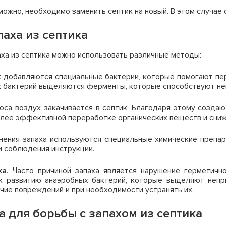
можно, необходимо заменить септик на новый. В этом случае
аха из септика
аха из септика можно использовать различные методы:
ик добавляются специальные бактерии, которые помогают пе
х бактерий выделяются ферменты, которые способствуют ней
оса воздух закачивается в септик. Благодаря этому создаю
олее эффективной переработке органических веществ и сниж
анения запаха используются специальные химические препар
и соблюдения инструкции.
ка
. Часто причиной запаха является нарушение герметичн
 к развитию анаэробных бактерий, которые выделяют непр
ичие повреждений и при необходимости устранять их.
 для борьбы с запахом из септика