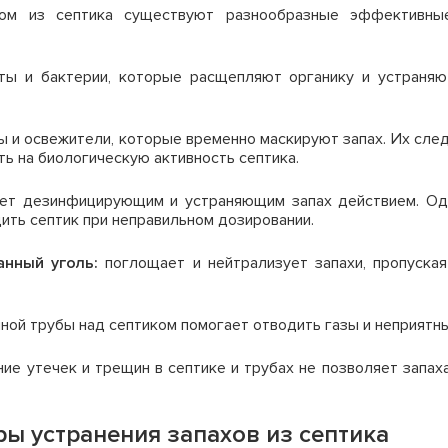
ом из септика существуют разнообразные эффективные
ы и бактерии, которые расщепляют органику и устраняют
 и освежители, которые временно маскируют запах. Их след
ть на биологическую активность септика.
т дезинфицирующим и устраняющим запах действием. Одн
дить септик при неправильном дозировании.
анный уголь:
поглощает и нейтрализует запахи, пропуская
ной трубы над септиком помогает отводить газы и неприятны
ние утечек и трещин в септике и трубах не позволяет запа
ы устранения запахов из септика