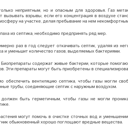
только неприятным, но и опасным для здоровья. Газ мета
т вызывать взрывы, если его концентрация в воздухе стано
мосферу на участке, делая пребывание на нем некомфортным
паха из септика, необходимо предпринять ряд мер.
мерно раз в год следует откачивать септик, удаляя из не
а и уменьшит количество газов, выделяемых бактериями.
Биопрепараты содержат живые бактерии, которые помогают
зов. Эти препараты могут быть приобретены в специализирова
 обеспечить вентиляцию септика, чтобы газы могли своб
нные трубы, соединяющие септик с наружным воздухом.
должен быть герметичным, чтобы газы не могли проника
тике.
стения могут помочь в очистке сточных вод и уменьшении н
остник обыкновенный хорошо поглощают вредные вещества.