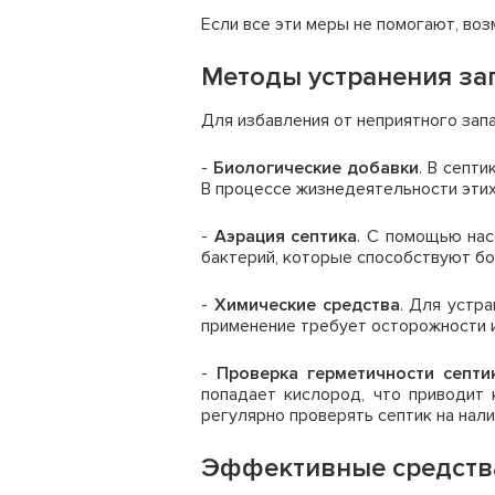
Если все эти меры не помогают, воз
Методы устранения зап
Для избавления от неприятного зап
-
Биологические добавки
. В септ
В процессе жизнедеятельности эти
-
Аэрация септика
. С помощью нас
бактерий, которые способствуют б
-
Химические средства
. Для устр
применение требует осторожности 
-
Проверка герметичности септи
попадает кислород, что приводит
регулярно проверять септик на нал
Эффективные средства