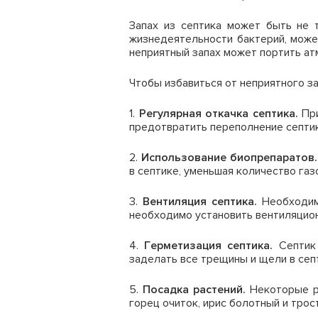
Запах из септика может быть не 
жизнедеятельности бактерий, може
неприятный запах может портить ат
Чтобы избавиться от неприятного за
1.
Регулярная откачка септика.
При
предотвратить переполнение септик
2.
Использование биопрепаратов.
в септике, уменьшая количество га
3.
Вентиляция септика.
Необходимо
необходимо установить вентиляцио
4.
Герметизация септика.
Септик 
заделать все трещины и щели в сеп
5.
Посадка растений.
Некоторые ра
горец очиток, ирис болотный и тр