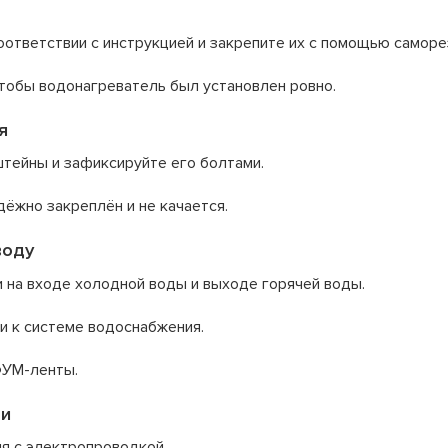
оответствии с инструкцией и закрепите их с помощью саморе
тобы водонагреватель был установлен ровно.
я
тейны и зафиксируйте его болтами.
дёжно закреплён и не качается.
воду
 на входе холодной воды и выходе горячей воды.
и к системе водоснабжения.
ФУМ-ленты.
ти
я с электропроводкой.