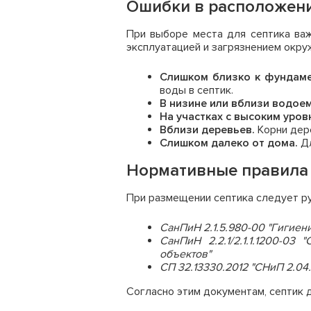
Ошибки в расположении
При выборе места для септика важ
эксплуатацией и загрязнением окр
Слишком близко к фундаме
воды в септик.
В низине или вблизи водое
На участках с высоким уров
Вблизи деревьев.
Корни дере
Слишком далеко от дома.
Дл
Нормативные правила
При размещении септика следует ру
СанПиН 2.1.5.980-00 "Гигиен
СанПиН 2.2.1/2.1.1.1200-0
объектов"
СП 32.13330.2012 "СНиП 2.04
Согласно этим документам, септик 