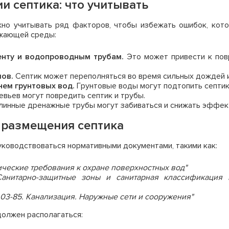
 септика: что учитывать
но учитывать ряд факторов, чтобы избежать ошибок, кот
ужающей среды:
нту и водопроводным трубам.
Это может привести к пов
мов.
Септик может переполняться во время сильных дождей ил
нем грунтовых вод.
Грунтовые воды могут подтопить септик,
вьев могут повредить септик и трубы.
инные дренажные трубы могут забиваться и снижать эффек
 размещения септика
ководствоваться нормативными документами, такими как:
ические требования к охране поверхностных вод"
3 "Санитарно-защитные зоны и санитарная классификаци
.03-85. Канализация. Наружные сети и сооружения"
должен располагаться: