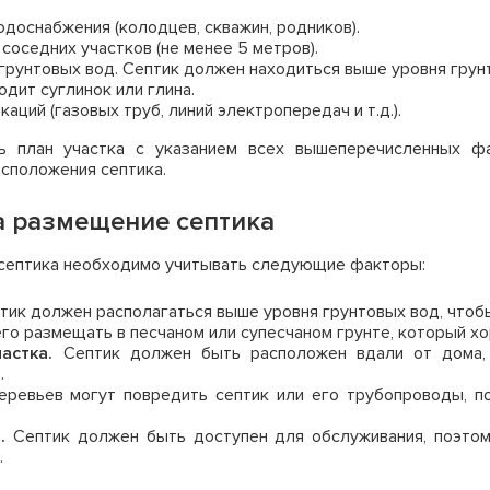
одоснабжения (колодцев, скважин, родников).
соседних участков (не менее 5 метров).
грунтовых вод. Септик должен находиться выше уровня грун
одит суглинок или глина.
ций (газовых труб, линий электропередач и т.д.).
ть план участка с указанием всех вышеперечисленных ф
сположения септика.
 размещение септика
септика необходимо учитывать следующие факторы:
тик должен располагаться выше уровня грунтовых вод, чтоб
го размещать в песчаном или супесчаном грунте, который х
астка.
Септик должен быть расположен вдали от дома, 
.
ревьев могут повредить септик или его трубопроводы, по
.
Септик должен быть доступен для обслуживания, поэтом
.